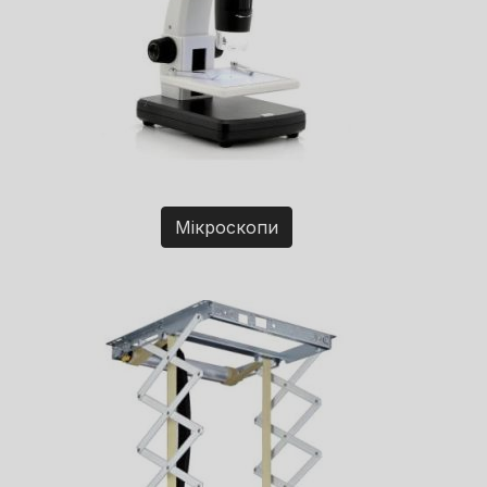
Мікроскопи