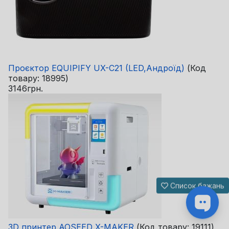
Проєктор EQUIPIFY UX-C21 (LED,Андроїд)
(Код
товару:
18995
)
3146грн.
Список бажань
3D принтер AOSEED X-MAKER
(Код товару:
19111
)