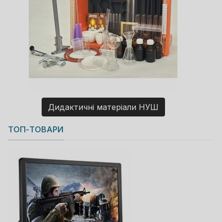
Дидактичні матеріали НУШ
Copyright MAXXmarketing GmbH
ТОП-ТОВАРИ
JoomShopping Download & Support