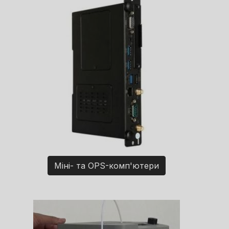
Міні- та OPS-комп'ютери