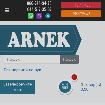
066-744-94-76
ВХІД/ВИХІД
044-517-35-87
РЕЄСТРАЦІЯ
Розширений пошук
0
Зателефонуйте
0 товар(ів)
0.00
мені