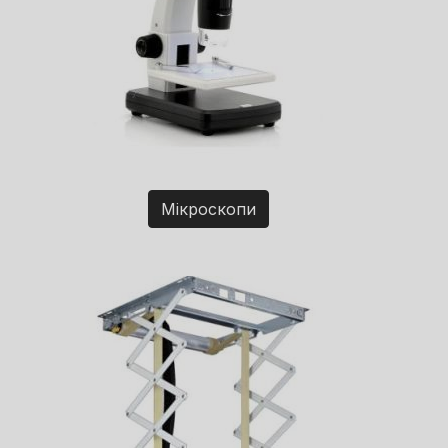
Мікроскопи