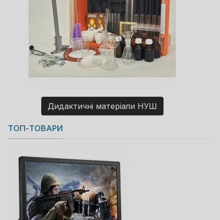
Дидактичні матеріали НУШ
Copyright MAXXmarketing GmbH
ТОП-ТОВАРИ
JoomShopping Download & Support