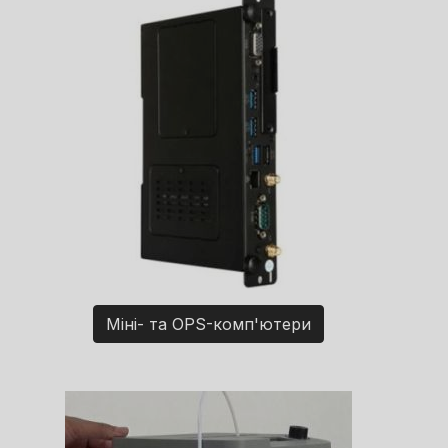
Міні- та OPS-комп'ютери