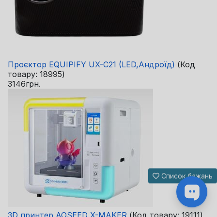
Проєктор EQUIPIFY UX-C21 (LED,Андроїд)
(Код
товару:
18995
)
3146грн.
Список бажань
3D принтер AOSEED X-MAKER
(Код товару:
19111
)