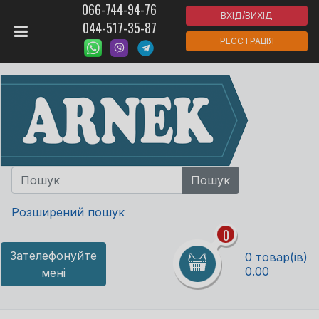
066-744-94-76
ВХІД/ВИХІД
044-517-35-87
РЕЄСТРАЦІЯ
Розширений пошук
0
Зателефонуйте
0 товар(ів)
0.00
мені