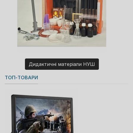
Дидактичні матеріали НУШ
Copyright MAXXmarketing GmbH
ТОП-ТОВАРИ
JoomShopping Download & Support