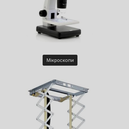
Мікроскопи