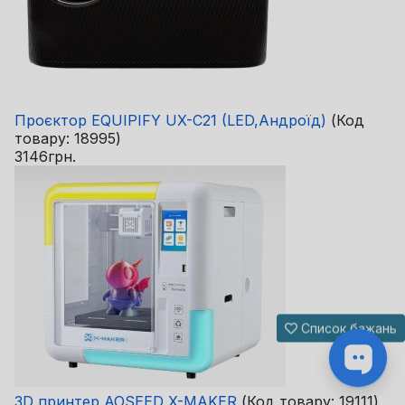
Проєктор EQUIPIFY UX-C21 (LED,Андроїд)
(Код
товару:
18995
)
3146грн.
Список бажань
3D принтер AOSEED X-MAKER
(Код товару:
19111
)