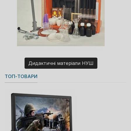
Дидактичні матеріали НУШ
Copyright MAXXmarketing GmbH
ТОП-ТОВАРИ
JoomShopping Download & Support