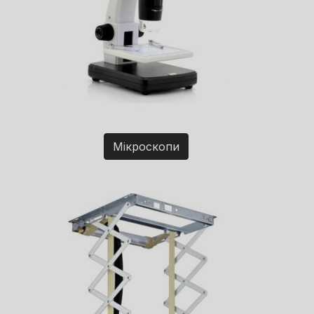
Мікроскопи