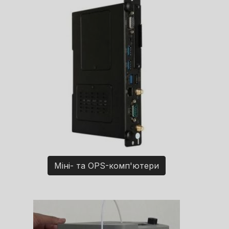
Міні- та OPS-комп'ютери