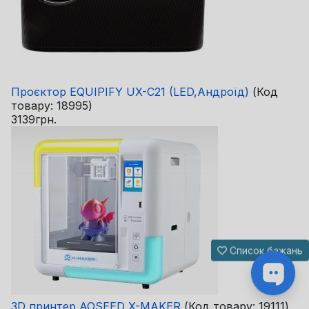
Проєктор EQUIPIFY UX-C21 (LED,Андроїд)
(Код
товару:
18995
)
3139грн.
Список бажань
3D принтер AOSEED X-MAKER
(Код товару:
19111
)