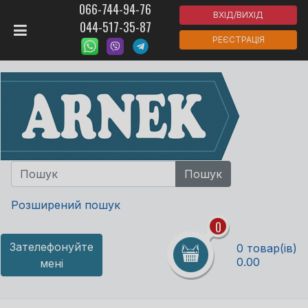
066-744-94-76
ВХІД/ВИХІД
044-517-35-87
РЕЄСТРАЦІЯ
Розширений пошук
0
Зателефонуйте
0 товар(ів)
0.00
мені