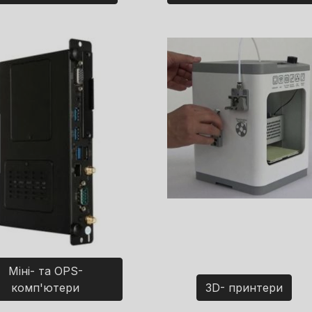
Міні- та OPS-
комп'ютери
3D- принтери