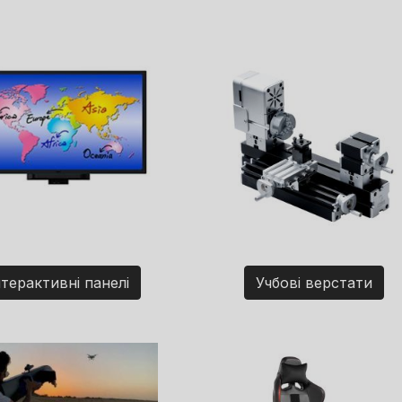
нтерактивні панелі
Учбові верстати