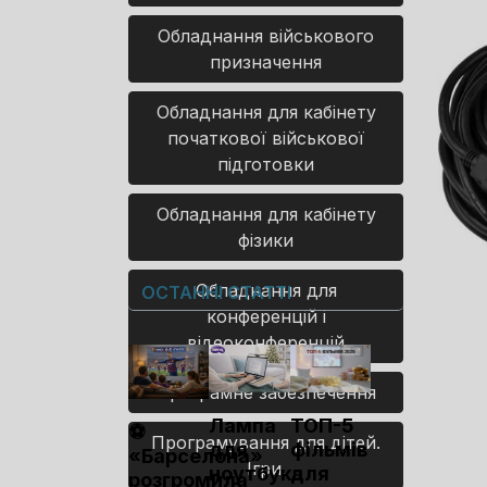
Обладнання військового
призначення
Обладнання для кабінету
початкової військової
підготовки
Обладнання для кабінету
фізики
Обладнання для
ОСТАННІ СТАТТІ
конференцій і
відеоконференцій
Програмне забезпечення
Лампа
ТОП-5
⚽
Програмування для дітей.
для
фільмів
«Барселона»
Ігри.
ноутбука
для
розгромила