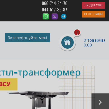
066-744-94-76
ВХІД/ВИХІД
044-517-35-87
РЕЄСТРАЦІЯ
0
Зателефонуйте мені
0 товар(ів)
0.00