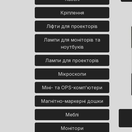
Кріплення
Ліфти для проекторів
Лампи для моніторів та
ноутбуків
Лампи для проекторів
Мікроскопи
Міні- та OPS-комп'ютери
Магнітно-маркерні дошки
Меблі
Монітори