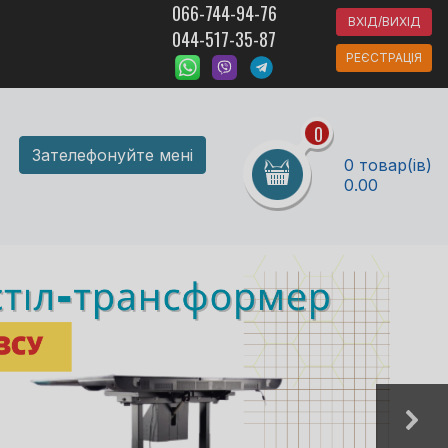
066-744-94-76
ВХІД/ВИХІД
044-517-35-87
РЕЄСТРАЦІЯ
0
Зателефонуйте мені
0 товар(ів)
0.00