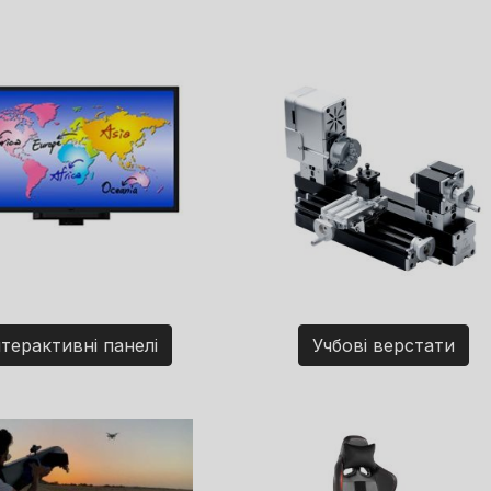
нтерактивні панелі
Учбові верстати