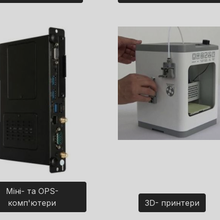
Міні- та OPS-
комп'ютери
3D- принтери