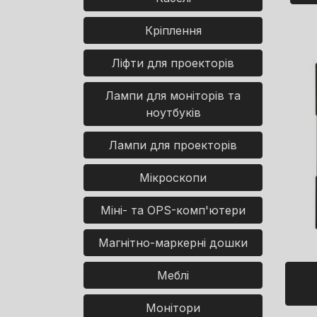
Кріплення
Ліфти для проекторів
Лампи для моніторів та
ноутбуків
Лампи для проекторів
Мікроскопи
Міні- та OPS-комп'ютери
Магнітно-маркерні дошки
Меблі
Монітори