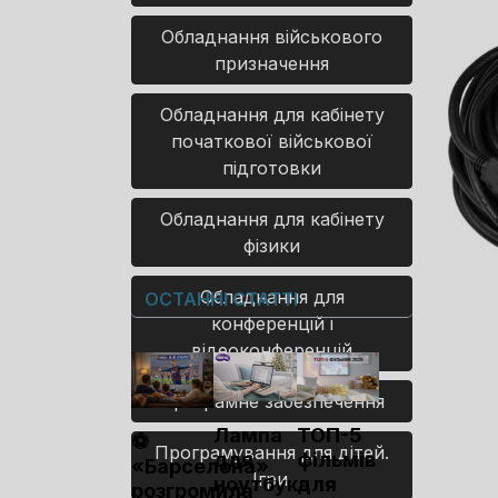
Обладнання військового
призначення
Обладнання для кабінету
початкової військової
підготовки
Обладнання для кабінету
фізики
Обладнання для
ОСТАННІ СТАТТІ
конференцій і
відеоконференцій
Програмне забезпечення
Лампа
ТОП-5
⚽
Програмування для дітей.
для
фільмів
«Барселона»
Ігри.
ноутбука
для
розгромила