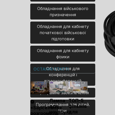
Обладнання військового
призначення
Обладнання для кабінету
початкової військової
підготовки
Обладнання для кабінету
фізики
Обладнання для
ОСТАННІ СТАТТІ
конференцій і
відеоконференцій
Програмне забезпечення
Лампа
ТОП-5
⚽
Програмування для дітей.
для
фільмів
«Барселона»
Ігри.
ноутбука
для
розгромила