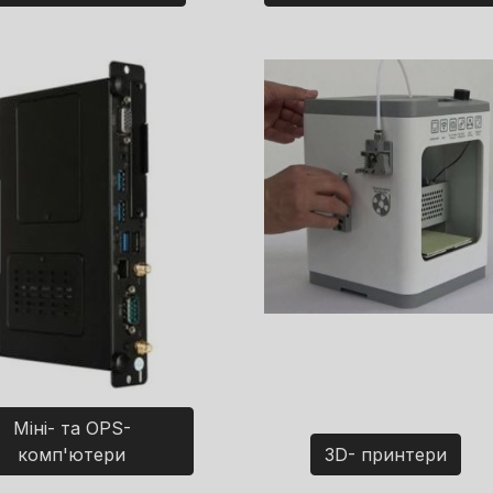
Міні- та OPS-
комп'ютери
3D- принтери