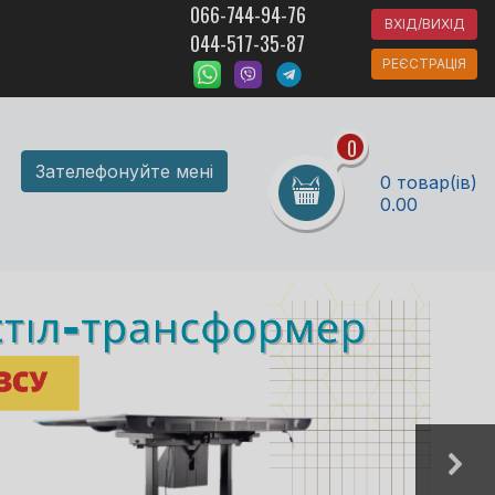
066-744-94-76
ВХІД/ВИХІД
044-517-35-87
РЕЄСТРАЦІЯ
0
Зателефонуйте мені
0 товар(ів)
0.00