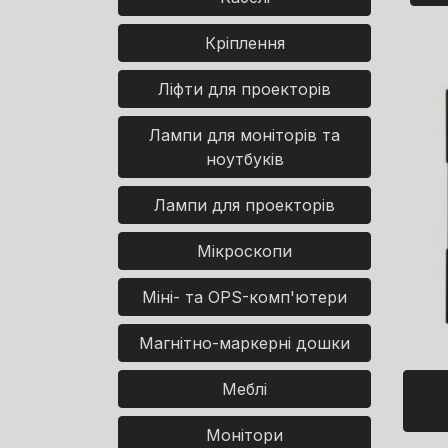
Кріплення
Ліфти для проекторів
Лампи для моніторів та
ноутбуків
Лампи для проекторів
Мікроскопи
Міні- та OPS-комп'ютери
Магнітно-маркерні дошки
Меблі
Монітори