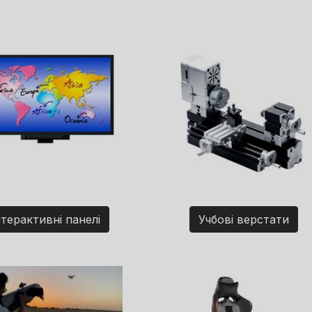
нтерактивні панелі
Учбові верстати