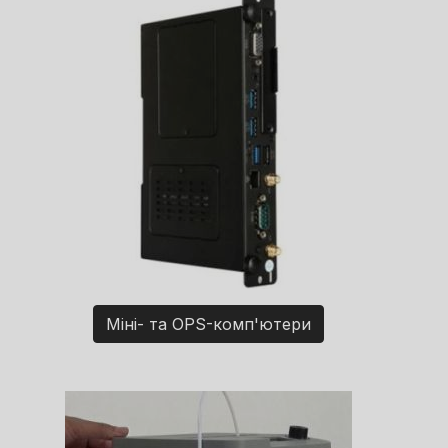
Міні- та OPS-комп'ютери