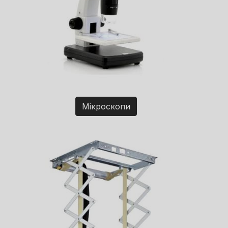
Мікроскопи