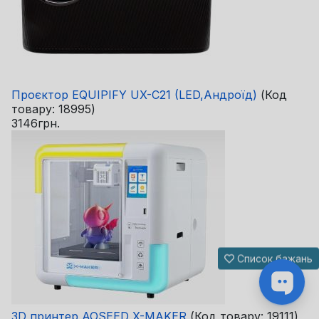
Проєктор EQUIPIFY UX-C21 (LED,Андроїд)
(Код
товару:
18995
)
3146грн.
Список бажань
3D принтер AOSEED X-MAKER
(Код товару:
19111
)