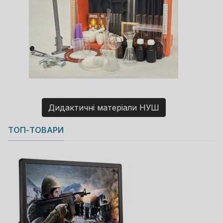
Дидактичні матеріали НУШ
Copyright MAXXmarketing GmbH
ТОП-ТОВАРИ
JoomShopping Download & Support