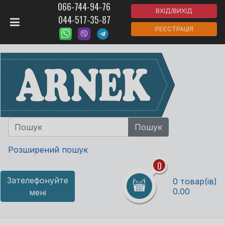
066-744-94-76
ВХІД/ВИХІД
044-517-35-87
РЕЄСТРАЦІЯ
Розширений пошук
0
Зателефонуйте
0 товар(ів)
0.00
мені