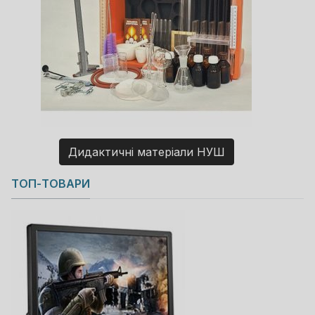
Дидактичні матеріали НУШ
Copyright MAXXmarketing GmbH
ТОП-ТОВАРИ
JoomShopping Download & Support