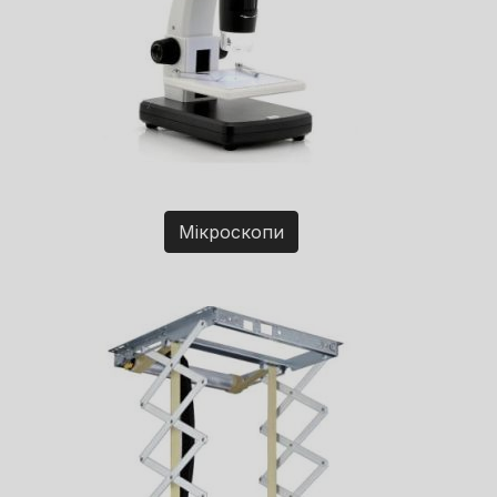
Мікроскопи