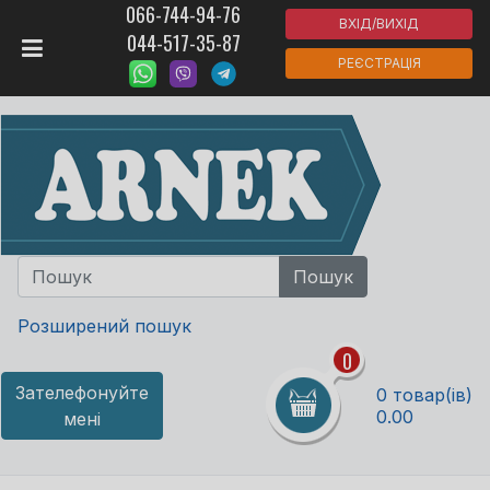
066-744-94-76
ВХІД/ВИХІД
044-517-35-87
РЕЄСТРАЦІЯ
Розширений пошук
0
Зателефонуйте
0 товар(ів)
0.00
мені