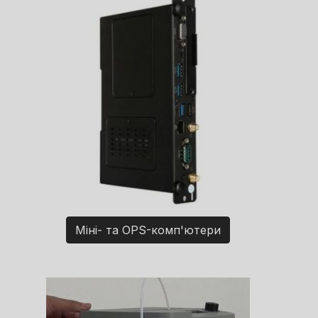
Міні- та OPS-комп'ютери