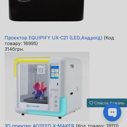
Проєктор EQUIPIFY UX-C21 (LED,Андроїд)
(Код
товару:
18995
)
3146грн.
Список бажань
3D принтер AOSEED X-MAKER
(Код товару:
19111
)