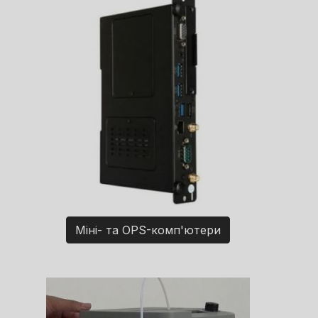
Міні- та OPS-комп'ютери