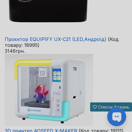
Проєктор EQUIPIFY UX-C21 (LED,Андроїд)
(Код
товару:
18995
)
3146грн.
Список бажань
3D принтер AOSEED X-MAKER
(Код товару:
19111
)