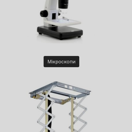
Мікроскопи