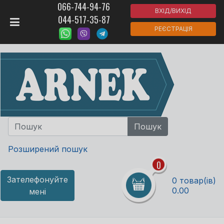
066-744-94-76
ВХІД/ВИХІД
044-517-35-87
РЕЄСТРАЦІЯ
Розширений пошук
0
Зателефонуйте
0 товар(ів)
0.00
мені