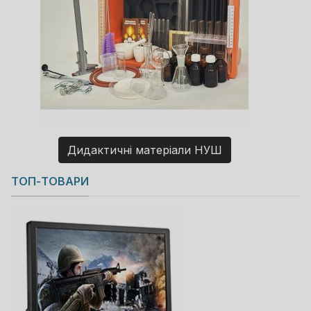
Дидактичні матеріали НУШ
Copyright MAXXmarketing GmbH
ТОП-ТОВАРИ
JoomShopping Download & Support