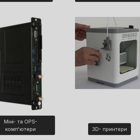
Міні- та OPS-
комп'ютери
3D- принтери