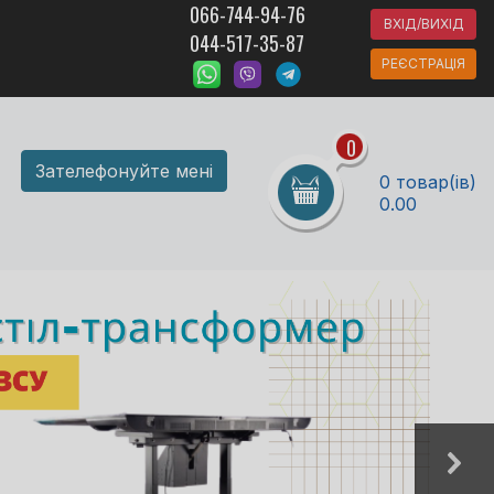
066-744-94-76
ВХІД/ВИХІД
044-517-35-87
РЕЄСТРАЦІЯ
0
Зателефонуйте мені
0 товар(ів)
0.00