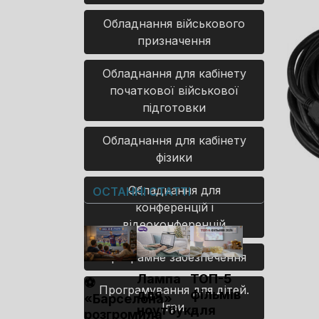
Обладнання військового
призначення
Обладнання для кабінету
початкової військової
підготовки
Обладнання для кабінету
фізики
Обладнання для
ОСТАННІ СТАТТІ
конференцій і
відеоконференцій
Програмне забезпечення
Лампа
ТОП-5
⚽
Програмування для дітей.
для
фільмів
«Барселона»
Ігри.
ноутбука
для
розгромила