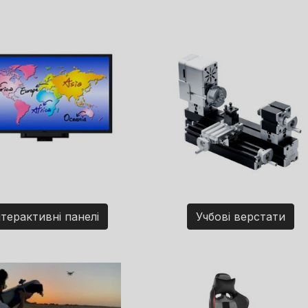
нтерактивні панелі
Учбові верстати