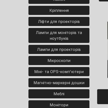
Кріплення
Ліфти для проекторів
Лампи для моніторів та
ноутбуків
Лампи для проекторів
Мікроскопи
Міні- та OPS-комп'ютери
Магнітно-маркерні дошки
Меблі
Монітори