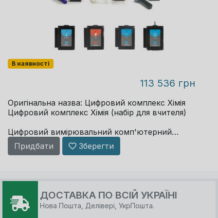
В наявності
113 536 грн
Оригінальна назва: Цифровий комплекс Хімія
Цифровий комплекс Хімія (набір для вчителя)
Цифровий вимірювальний комп'ютерний
комплекс для вчителя NeuLog
Придбати
Зберегти
використовується в кабінеті хімії
загальноосвітнього закладу та дозволяє
Copyright MAXXmarketing GmbH
проводити ...
JoomShopping Download & Support
ДОСТАВКА ПО ВСІЙ УКРАЇНІ
Нова Пошта, Делівері, УкрПошта.