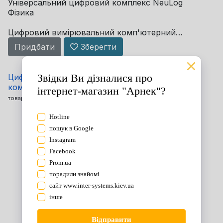
Універсальний цифровий комплекс NeuLog
Фізика
Цифровий вимірювальний комп'ютерний
комплекс для вчителя NeuLog
Придбати
Зберегти
використовується в кабінеті фізики
загальноосвітнього закладу та дозволяє
проводити ...
Цифровий вимірювальний комп'ютерний
комплекс NeuLog "Біологія" (для вчителя)
(Код
товару:
15983
)