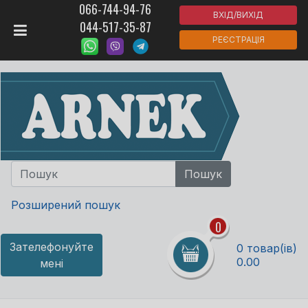
066-744-94-76
ВХІД/ВИХІД
044-517-35-87
РЕЄСТРАЦІЯ
Розширений пошук
0
Зателефонуйте
0 товар(ів)
0.00
мені