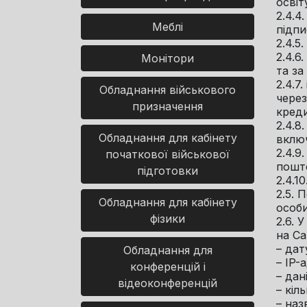
освіт
2.4.4
Меблі
підпи
2.4.5
2.4.6
Монітори
та за
2.4.7
Обладнання військового
через
призначення
креди
2.4.8
Обладнання для кабінету
включ
2.4.9
початкової військової
пошто
підготовки
2.4.1
2.5. 
Обладнання для кабінету
особи
фізики
2.6. 
на Са
– дат
Обладнання для
– IP-
конференцій і
– дан
відеоконференцій
– кіл
– наз