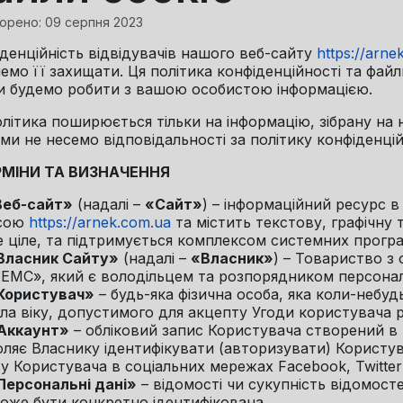
орено: 09 серпня 2023
денційність відвідувачів нашого веб-сайту
https://arne
емо її захищати. Ця політика конфіденційності та файл
и будемо робити з вашою особистою інформацією.
літика поширюється тільки на інформацію, зібрану на
ми не несемо відповідальності за політику конфіденційн
ЕРМІНИ ТА ВИЗНАЧЕННЯ
Веб-сайт»
(надалі –
«Сайт»
) – інформаційний ресурс в
сою
https://arnek.com.ua
та містить текстову, графічну 
 ціле, та підтримується комплексом системних програ
Власник Сайту»
(надалі –
«Власник»
) – Товариство з
ЕМС», який є володільцем та розпорядником персонал
Користувач»
– будь-яка фізична особа, яка коли-небу
ла віку, допустимого для акцепту Угоди користувача ро
Аккаунт»
– обліковий запис Користувача створений в 
ляє Власнику ідентифікувати (авторизувати) Користу
у Користувача в соціальних мережах Facebook, Twitter
Персональні дані»
– відомості чи сукупність відомост
оже бути конкретно ідентифікована.