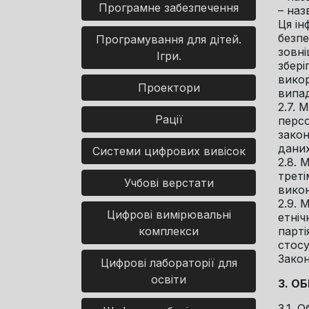
Програмне забезпечення
– наз
Ця ін
безпе
Програмування для дітей.
зовні
Ігри.
збері
викор
Проектори
випад
2.7. 
Рації
персо
закон
даних
Системи цифрових вивісок
2.8. 
треті
Учбові верстати
викон
2.9. 
Цифрові вимірювальні
етніч
комплекси
парті
стосу
Закон
Цифрові лабораторії для
освіти
3. О
3.1. 