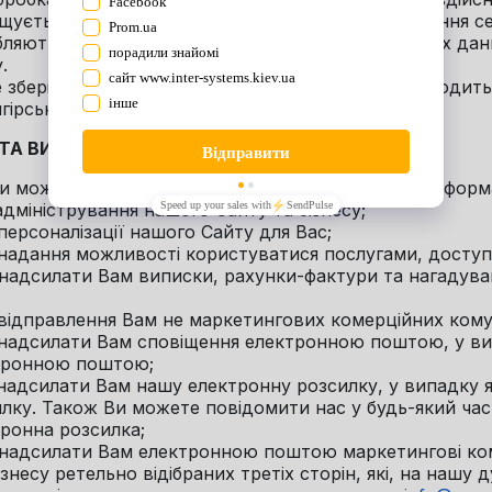
щується обладнання, що забезпечує функціонування сер
ляються і можуть зберігатись в Базі персональних дан
.
 зберігання та обробки персональних даних знаходитьс
ірська, будинок 22.
ЕТА ВИКОРИСТАННЯ ПЕРСОНАЛЬНИХ ДАНИХ
 Ми можемо використовувати Вашу персональну інформ
. адміністрування нашого Сайту та бізнесу;
. персоналізації нашого Сайту для Вас;
. надання можливості користуватися послугами, досту
. надсилати Вам виписки, рахунки-фактури та нагадува
. відправлення Вам не маркетингових комерційних кому
. надсилати Вам сповіщення електронною поштою, у ви
тронною поштою;
. надсилати Вам нашу електронну розсилку, у випадку 
лку. Також Ви можете повідомити нас у будь-який час
ронна розсилка;
. надсилати Вам електронною поштою маркетингові ком
ізнесу ретельно відібраних третіх сторін, які, на нашу