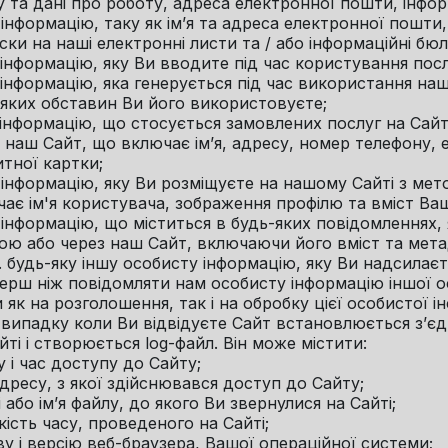
у та дані про роботу, адреса електронної пошти, інфор
. інформацію, таку як ім’я та адреса електронної пошти
ски на наші електронні листи та / або інформаційні бюл
. інформацію, яку Ви вводите під час користування пос
. інформацію, яка генерується під час використання наш
 яких обставин Ви його використовуєте;
. інформацію, що стосується замовлених послуг на Сайті
 наш Сайт, що включає ім’я, адресу, номер телефону, 
тної картки;
. інформацію, яку Ви розміщуєте на нашому Сайті з мет
ає ім'я користувача, зображення профілю та вміст Ваш
. інформацію, що міститься в будь-яких повідомленнях
ю або через наш Сайт, включаючи його вміст та мета
0. будь-яку іншу особисту інформацію, яку Ви надсилаєт
Перш ніж повідомляти нам особисту інформацію іншої о
 як на розголошення, так і на обробку цієї особистої ін
У випадку коли Ви відвідуєте Сайт встановлюється з’є
йті і створюється log-файл. Він може містити:
у і час доступу до Сайту;
адресу, з якої здійснювався доступ до Сайту;
і або ім’я файлу, до якого Ви звернулися на Сайті;
ькість часу, проведеного на Сайті;
ву і версію веб-браузера, Вашої операційної системи;