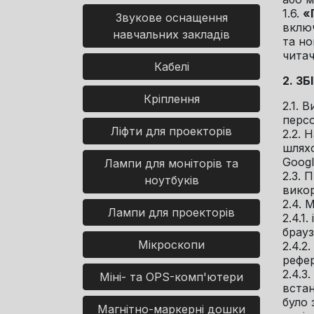
1.6.
«
Звукове оснащення
включ
навчальних закладів
та но
читач
Кабелі
2. З
Кріплення
2.1. 
персо
Ліфти для проекторів
2.2. 
шляхо
Googl
Лампи для моніторів та
2.3. 
ноутбуків
вико
2.4. 
Лампи для проекторів
2.4.1
брауз
Мікроскопи
2.4.2
рефер
2.4.3
Міні- та OPS-комп'ютери
встан
було 
Магнітно-маркерні дошки