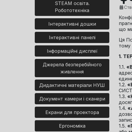
STEAM освіта.
Ств
Робототехніка
Конфі
прагн
Інтерактивні дошки
що м
Інтерактивні панелі
Ця По
тому 
Інформаційні дисплеї
1. Т
Джерела безперебійного
1.1.
«
живлення
адре
єдине
1.2.
«
Дидактичні матеріали НУШ
СИСТ
1.3.
«
Документ камери і сканери
досяг
1.4.
«
Екрани для проектора
дозво
запис
Ергономіка
1.5.
«
або м