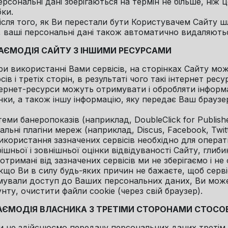
Персональні дані зберігаються на термін не більше, ніж 
ки.
Після того, як Ви перестали бути Користувачем Сайту 
, ваші персональні дані також автоматично видаляють
ЗАЄМОДІЯ САЙТУ З ІНШИМИ РЕСУРСАМИ
При використанні Вами сервісів, на сторінках Сайту мо
сів і третіх сторін, в результаті чого такі інтернет рес
тернет-ресурси можуть отримувати і обробляти інформа
нки, а також іншу інформацію, яку передає Ваш брауз
теми банеропоказів (наприклад, DoubleClick for Publisher
іальні плагіни мереж (наприклад, Discus, Facebook, Twitt
Використання зазначених сервісів необхідно для операт
ішньої і зовнішньої оцінки відвідуваності Сайту, глиби
 отримані від зазначених сервісів ми не зберігаємо і не
Якщо Ви в силу будь-яких причин не бажаєте, щоб сервіс
ували доступ до Ваших персональних даних, Ви може
нту, очистити файли cookie (через свій браузер).
ЗАЄМОДІЯ ВЛАСНИКА З ТРЕТІМИ СТОРОНАМИ СТОС
Ми не здійснюємо передачу персональних даних третім 