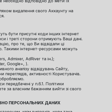
це необхідно відповідно до мети їх
шляхом видалення свого Аккаунту на
ся.
жуть бути присутні коди інших інтернет
урси і треті сторони отримують Ваші дані.
цію, про те, що Ви відвідали ці
ер. Такими інтернет-ресурсами можуть
s, Admixer, AdRiver та ін.);
er, Google+, ).
ивного аналізу відвідувань Сайту,
ни переглядів, активності Користувачів.
 обробляємо.
и передбачені у п.6.1. Політики
те за власним бажанням вийти зі свого
ОВНО ПЕРСОНАЛЬНИХ ДАНИХ
сторонам, крім випадків, коли така