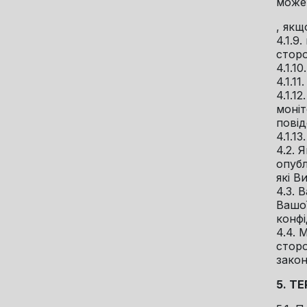
може
, якщ
4.1.9
сторо
4.1.1
4.1.1
4.1.1
моні
повід
4.1.1
4.2. 
опубл
які В
4.3. 
Вашої
конфі
4.4. 
сторо
зако
5. Т