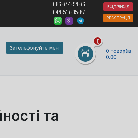
066-744-94-76
ВХІД/ВИХІД
044-517-35-87
РЕЄСТРАЦІЯ
0
Зателефонуйте мені
0 товар(ів)
0.00
ності та