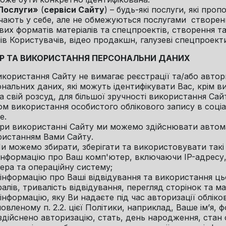
Послуги»
(
сервіси Сайту
) – будь-які послуги, які про
ають у себе, але не обмежуються послугами створенн
вих форматів матеріалів та спецпроектів, створення т
ів Користувачів, відео продакшн, галузеві спецпроект
БІР ТА ВИКОРИСТАННЯ ПЕРСОНАЛЬНИ ДАНИХ
Використання Сайту не вимагає реєстрації та/або авто
нальних даних, які можуть ідентифікувати Вас, крім ви
На свій розсуд, для більшої зручності використання Са
м використання особистого облікового запису в соціа
e.
При використанні Сайту ми можемо здійснювати автомат
ристанням Вами Сайту.
Ми можемо збирати, зберігати та використовувати так
. інформацію про Ваш комп'ютер, включаючи IP-адресу,
ера та операційну систему;
. інформацію про Ваші відвідування та використання 
алів, тривалість відвідування, перегляд сторінок та ма
. інформацію, яку Ви надаєте під час авторизації облік
овленому п. 2.2. цієї Політики, наприклад, Ваше ім’я, ф
здійснено авторизацію, стать, день народження, стан ст