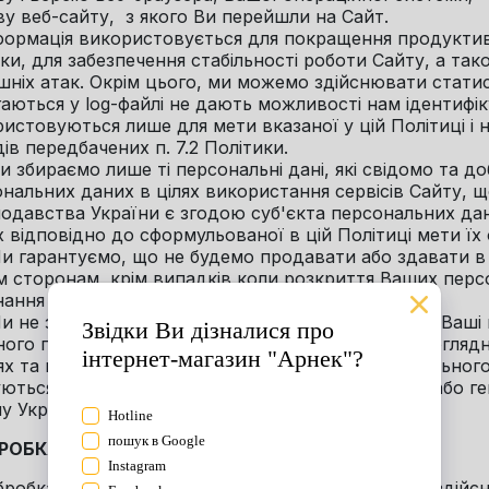
ву веб-сайту, з якого Ви перейшли на Сайт.
формація використовується для покращення продуктив
ки, для забезпечення стабільності роботи Сайту, а та
шніх атак. Окрім цього, ми можемо здійснювати статис
гаються у log-файлі не дають можливості нам ідентифік
истовуються лише для мети вказаної у цій Політиці і 
ів передбачених п. 7.2 Політики.
Ми збираємо лише ті персональні дані, які свідомо та д
нальних даних в цілях використання сервісів Сайту, 
одавства України є згодою суб'єкта персональних да
 відповідно до сформульованої в цій Політиці мети їх
Ми гарантуємо, що не будемо продавати або здавати в
м сторонам, крім випадків коли розкриття Ваших перс
ання вимог чинного законодавства України.
Ми не збираємо та не обробляємо інформацію про Ваші
ного походження, політичних, релігійних або світогляд
ях та професійних спілках, засуджень до кримінальног
ються здоров’я, статевого життя, біометричних або ге
у України «Про захист персональних даних»).
БРОБКА ПЕРСОНАЛЬНИХ ДАНИХ
Обробка і зберігання наданих персональних даних здійс