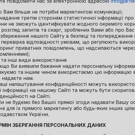
те повідомити нас за електронною адресою
info@arne
о Вам більше не потрібні маркетингові комунікації;
. надання третім сторонам статистичної інформації пр
ни не зможуть ідентифікувати жодного окремого корист
0. розгляд запитів та скарг, зроблених Вами або про В
1. збереження нашого Сайту в безпеці та попередження
2. перевірка відповідності умовам, що регулюють вик
торинг приватних повідомлень, що надсилаються чере
омленнями);
3. та інші види використання
Якщо Ви виявили бажання надати персональну інформац
ікуємо та іншим чином використаємо цю інформацію ві
и надаєте нам.
Ваші налаштування конфіденційності можуть використо
 інформації на нашому Сайті та можуть бути скориго
денційності на Сайті.
Ми не будемо без Вашої прямої згоди надавати Вашу ос
ні для їх прямого маркетингу або будь-яких інших ціл
нодавством України.
ЕРМІН ЗБЕРІГАННЯ ПЕРСОНАЛЬНИХ ДАНИХ