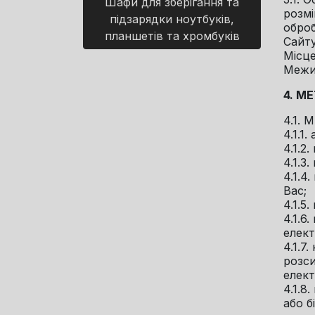
Шафи для зберігання та
розмі
підзарядки ноутбуків,
оброб
планшетів та хромбуків
Сайту
Місце
Межиг
4. М
4.1.
4.1.1
4.1.2
4.1.3
4.1.4
Вас;
4.1.5
4.1.6
елек
4.1.7
розси
елект
4.1.8
або б