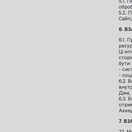
5.1. 
оброб
5.2. 
Сайті
6. В
6.1. 
ресур
Ці ін
сторі
бути:
- сис
- соц
6.2. 
внутр
Дані,
6.3. 
отрим
Аккау
7. В
7.1. 