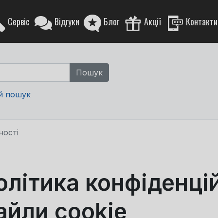
Сервіс
Відгуки
Блог
Акції
Контакти
й пошук
ності
олітика конфіденцій
айли cookie