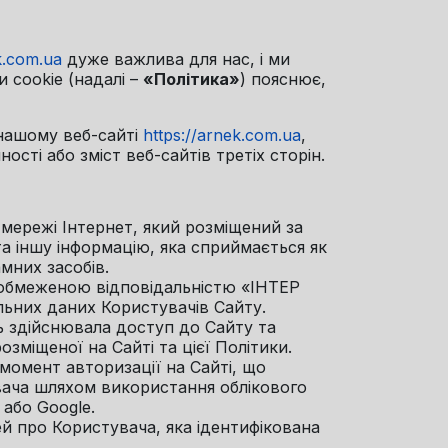
k.com.ua
дуже важлива для нас, і ми
и cookie (надалі –
«Політика»
) пояснює,
 нашому веб-сайті
https://arnek.com.ua
,
ості або зміст веб-сайтів третіх сторін.
 мережі Інтернет, який розміщений за
та іншу інформацію, яка сприймається як
мних засобів.
 обмеженою відповідальністю «ІНТЕР
ьних даних Користувачів Сайту.
дь здійснювала доступ до Сайту та
зміщеної на Сайті та цієї Політики.
момент авторизації на Сайті, що
вача шляхом використання облікового
 або Google.
ей про Користувача, яка ідентифікована