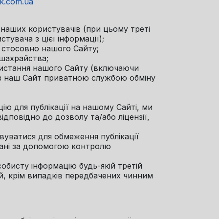
k.com.ua
о наших користувачів (при цьому треті
увача з цієї інформації);
ас стосовно нашого Сайту;
 шахрайства;
ористання нашого Сайту (включаючи
з наш Сайт приватною службою обміну
ію для публікації на нашому Сайті, ми
дповідно до дозволу та/або ліцензії,
вуватися для обмеження публікації
вані за допомогою контролю
обисту інформацію будь-якій третій
ей, крім випадків передбачених чинним