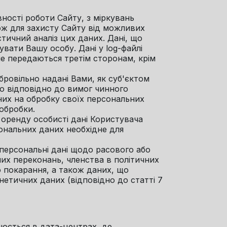
ності роботи Сайту, з міркувань
кож для захисту Сайту від можливих
тичний аналіз цих даних. Дані, що
увати Вашу особу. Дані у log-файлі
не передаються третім сторонам, крім
обровільно надані Вами, як суб'єктом
що відповідно до вимог чинного
них на обробку своїх персональних
 обробки.
 оренду особисті дані Користувача
ональних даних необхідне для
 персональні дані щодо расового або
них переконань, членства в політичних
о покарання, а також даних, що
нетичних даних (відповідно до статті 7
нюється в дата-центрах, де