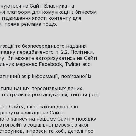
понуються на Сайті Власника та
я платформ для комунікації з бізнесом
а підвищення якості контенту для
и, пряма реклама тощо.
ризації та безпосереднього надання
падку передбаченого п. 2.2. Політики.
йту, Ви можете авторизуватись на Сайті
льних мережах Facebook, Twitter або
ичний збір інформації, пов’язаної із
і типи Ваших персональних даних:
 географічне розташування, тип і версію
цього Сайту, включаючи джерело
ршрути навігації на Сайті;
ового запису на нашому Сайті у порядку
отографії з соціальної мережі, з якої
осунків, інтереси та хобі, деталі про