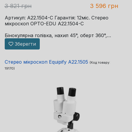
3 821 грн
3 596 грн
Артикул: A22.1504-C Гарантія: 12міс. Стерео
мікроскоп OPTO-EDU A22.1504-C
Бінокулярна голівка, нахил 45°, оберт 360°,
налаштування відстані між окулярами 55-75 мм
Зберегти
Окуляр: WF10x, налаштування діоптрій +- 5°
Стерео мікроскоп Equipify A22.1505
(Код товару:
Об'єктив: 1x3x, або ...
19170
)