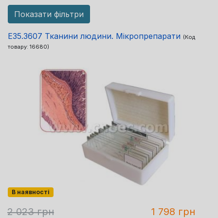
Показати фільтри
E35.3607 Тканини людини. Мікропрепарати
(Код
товару:
16680
)
В наявності
2 023 грн
1 798 грн