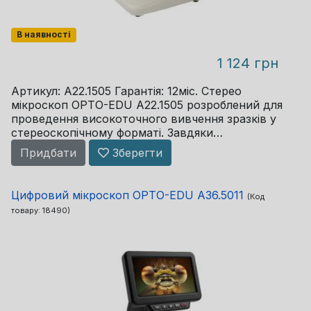
В наявності
1 124 грн
Артикул: A22.1505 Гарантія: 12міс. Стерео
мікроскоп OPTO-EDU A22.1505 розроблений для
проведення високоточного вивчення зразків у
стереоскопічному форматі. Завдяки
бінокулярній головці, що нахилена на 45°, і
Придбати
Зберегти
можливості регулювання ...
Цифровий мікроскоп OPTO-EDU A36.5011
(Код
товару:
18490
)