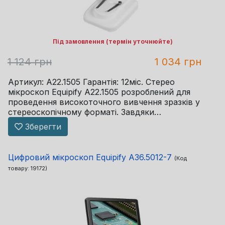
Під замовлення (термін уточнюйте)
1 124 грн
1 034 грн
Артикул: A22.1505 Гарантія: 12міс. Стерео
мікроскоп Equipify A22.1505 розроблений для
проведення високоточного вивчення зразків у
стереоскопічному форматі. Завдяки
бінокулярній головці, що нахилена на 45°, і
Зберегти
можливості регулювання ...
Цифровий мікроскоп Equipify A36.5012-7
(Код
товару:
19172
)