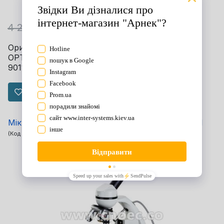
Під замовлення (термін уточнюйте)
4 270 грн
3 821 грн
Оригінальна назва: Мікроскоп монокулярний
OPTO-EDU(20x-1280x)A11.1545 Артикул:
9011800000 Гарантія: 12міс.
Зберегти
Мікроскоп монокулярний OPTO-EDU A11.1020-M
(Код товару:
15271
)