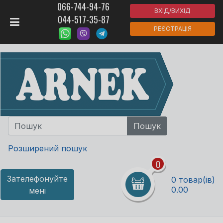
066-744-94-76
ВХІД/ВИХІД
044-517-35-87
РЕЄСТРАЦІЯ
Розширений пошук
0
Зателефонуйте
0 товар(ів)
0.00
мені