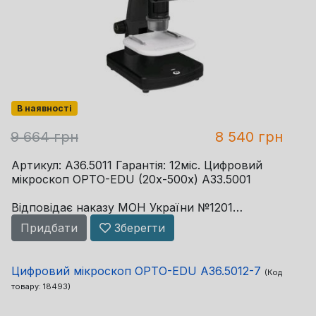
В наявності
9 664 грн
8 540 грн
Артикул: A36.5011 Гарантія: 12міс. Цифровий
мікроскоп OPTO-EDU (20x-500x) A33.5001
Відповідає наказу МОН України №1201
/01.09.2025
Придбати
Зберегти
Цифровий мікроскоп OPTO-EDU A36.5012-7
(Код
Датчик зображення: 5 мегапікселів (роздільна
товару:
18493
)
здатність)